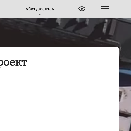
Абитуриентам
роект