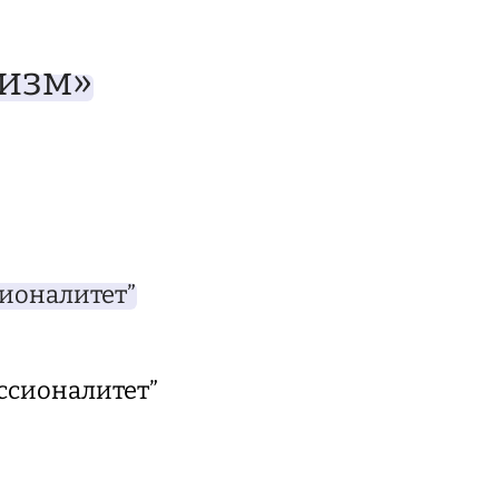
ризм»
ионалитет”
ссионалитет”