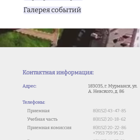
Галерея событий
Контактная информация:
Адрес:
183035, г. Мурманск, ул.
А. Невского, д. 86
Телефоны:
Приемная
8(8152) 43-47-85
Учебная часть
8(8152) 20-18-62
Приемная комиссия
8(8152) 20-22-86
+7953 759 95 23